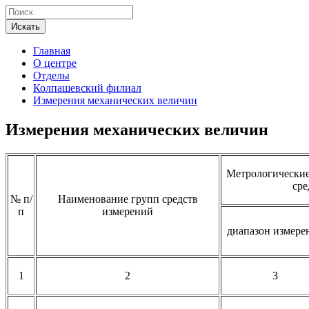
Искать
Главная
О центре
Отделы
Колпашевский филиал
Измерения механических величин
Измерения механических величин
Метрологические
сре
№ п/
Наименование групп средств
п
измерений
диапазон измере
1
2
3