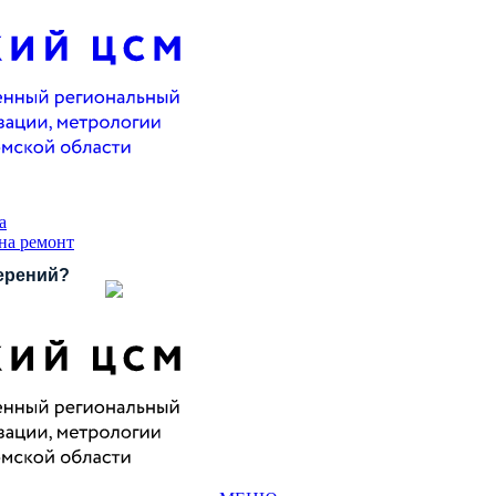
а
 на ремонт
ерений?