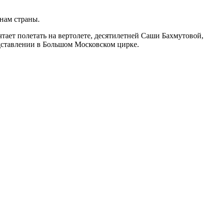
онам страны.
ает полетать на вертолете, десятилетней Саши Бахмутовой,
едставлении в Большом Московском цирке.