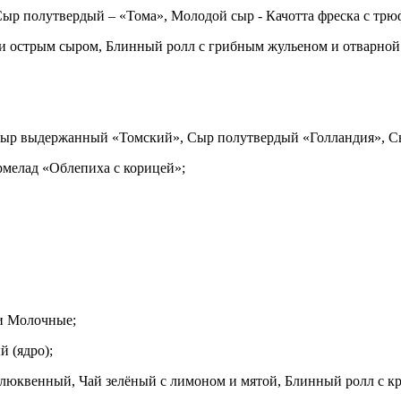
р полутвердый – «Тома», Молодой сыр - Качотта фреска с трюф
 острым сыром, Блинный ролл с грибным жульеном и отварной 
 Сыр выдержанный «Томский», Сыр полутвердый «Голландия», 
мелад «Облепиха с корицей»;
ки Молочные;
 (ядро);
юквенный, Чай зелёный с лимоном и мятой, Блинный ролл с кр