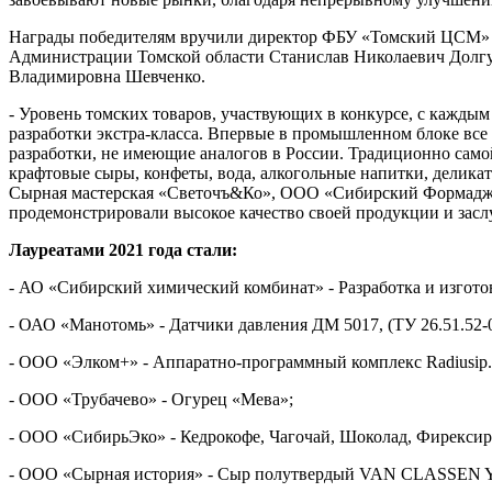
Награды победителям вручили директор ФБУ «Томский ЦСМ» Р
Администрации Томской области Станислав Николаевич Долгу
Владимировна Шевченко.
- Уровень томских товаров, участвующих в конкурсе, с кажды
разработки экстра-класса. Впервые в промышленном блоке в
разработки, не имеющие аналогов в России. Традиционно сам
крафтовые сыры, конфеты, вода, алкогольные напитки, деликат
Сырная мастерская «Светочъ&Ко», ООО «Сибирский Формаджио
продемонстрировали высокое качество своей продукции и засл
Лауреатами 2021 года стали:
- АО «Сибирский химический комбинат» - Разработка и изгот
- ОАО «Манотомь» - Датчики давления ДМ 5017, (ТУ 26.51.52-
- ООО «Элком+» - Аппаратно-программный комплекс Radiusip
- ООО «Трубачево» - Огурец «Мева»;
- ООО «СибирьЭко» - Кедрокофе, Чагочай, Шоколад, Фирексир
- ООО «Сырная история» - Сыр полутвердый VAN CLASS