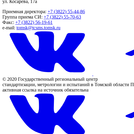
ул. Косарева, 17а
Приемная директора:
+7 (3822) 55-44-86
Группа приема СИ:
+7 (3822) 55-70-63
Факс:
+7 (3822) 56-19-61
e-mail:
tomsk@tcsms.tomsk.ru
© 2020 Государственный региональный центр
стандартизации, метрологии и испытаний в Томской области
П
активная ссылка на источник обязательна