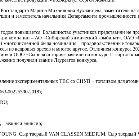
осстандарта Марина Михайловна Чухланцева, заместитель нача
шин и заместитель начальника Департамента промышленности 
м годом повышается. Большинство участников представили не пр
се три компании – АО «Сибирский химический комбинат», ОАО
ой многочисленной была номинация – продовольственные товары
есы из кедровых орехов и многое другое. Отличием конкурса 202
» и ООО «Сырная история» заявили на конкурс 11 сортов кра
уженно получили звание Лауреатов конкурса.
овление экспериментальных ТВС со СНУП – топливом для атомн
063-00225590-2018);
.RU;
, Таёжный эликсир;
EN YOUNG, Сыр твердый VAN CLASSEN MEDIUM, Сыр тверды