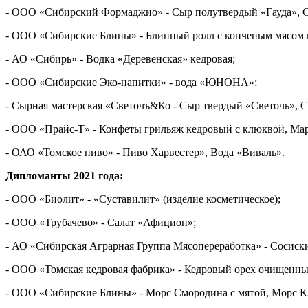
- ООО «Сибирский Формаджио» - Сыр полутвердый «Гауда», Сы
- ООО «Сибирские Блины» - Блинный ролл с копченым мясом и
- АО «Сибирь» - Водка «Деревенская» кедровая;
- ООО «Сибирские Эко-напитки» - вода «ЮНОНА»;
- Сырная мастерская «Светочъ&Ко - Сыр твердый «Светочь»,
- ООО «Прайс-Т» - Конфеты грильяж кедровый с клюквой, Мар
- ОАО «Томское пиво» - Пиво Харвестер», Вода «Виваль».
Дипломанты 2021 года:
- ООО «Биолит» - «Суставилит» (изделие косметическое);
- ООО «Трубачево» - Салат «Афицион»;
- АО «Сибирская Аграрная Группа Мясопереработка» - Сосис
- ООО «Томская кедровая фабрика» - Кедровый орех очищенный
- ООО «Сибирские Блины» - Морс Смородина с мятой, Морс Кл