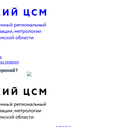
а
 на ремонт
ерений?