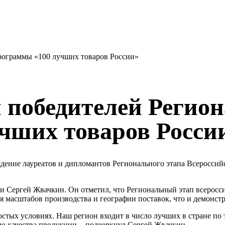
рограммы «100 лучших товаров России»
 победителей Регион
чших товаров Росси
дение лауреатов и дипломантов Регионального этапа Всероссий
и Сергей Жвачкин. Он отметил, что Региональный этап всеросс
 масштабов производства и географии поставок, что и демонст
остых условиях. Наш регион входит в число лучших в стране п
 качества продукции, - подчеркнул Сергей Жвачкин.