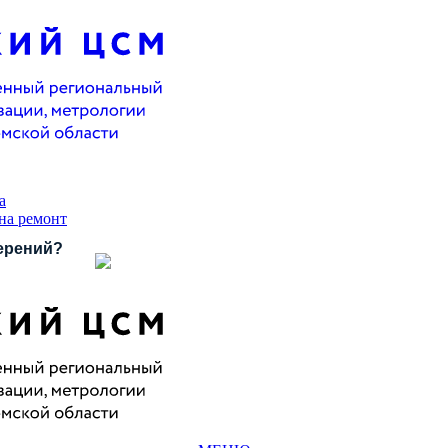
а
 на ремонт
ерений?