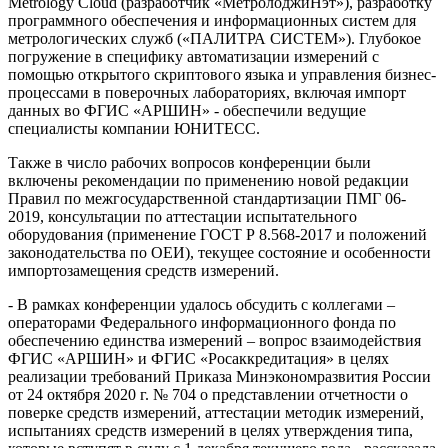
Metrology Cloud (разработчик «МетролоджиНэт»), разработку
программного обеспечения и информационных систем для
метрологических служб («ПАЛИТРА СИСТЕМ»). Глубокое
погружение в специфику автоматизации измерений с
помощью открытого скриптового языка и управления бизнес-
процессами в поверочных лабораториях, включая импорт
данных во ФГИС «АРШИН» - обеспечили ведущие
специалисты компании ЮНИТЕСС.
Также в число рабочих вопросов конференции были
включены рекомендации по применению новой редакции
Правил по межгосударственной стандартизации ПМГ 06-
2019, консультации по аттестации испытательного
оборудования (применение ГОСТ Р 8.568-2017 и положений
законодательства по ОЕИ), текущее состояние и особенности
импортозамещения средств измерений.
- В рамках конференции удалось обсудить с коллегами –
операторами Федерального информационного фонда по
обеспечению единства измерений – вопрос взаимодействия
ФГИС «АРШИН» и ФГИС «Росаккредитация» в целях
реализации требований Приказа Минэкономразвития России
от 24 октября 2020 г. № 704 о представлении отчетности о
поверке средств измерений, аттестации методик измерений,
испытаниях средств измерений в целях утверждения типа,