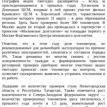
География акции ежегодно расширяется – вслед за
присоединившимися в прошлых годах Луганским и
Донецким ЦСМ, впервые в ней принял участие филиал
Крымского ЦСМ в Херсонской области, торжественное
открытие которого прошло 31 марта – в день образования
региона. Здесь было проверено более 300 тонометров. В
Москве акция во второй раз проводилась в партнерстве с
проектом «Московское долголетие» на площадке первого в
Москве Флагманского Центра московского долголетия.
Отметим, что в этом году доля тонометров, не
рекомендованных для дальнейшей эксплуатации по причине
различных неисправностей, снизилась и составила порядка
9%. Такая динамика во многом связана с ростом
осведомленности граждан и формированием практики
регулярной проверки приборов: многие участники акции
ежегодно приносят свои тонометры на контроль, что
позволяет своевременно выявлять и устранять отклонения в
их работе.
Лидерами по количеству проверок стали Нижегородская
область и Республика Татарстан. Также отмечается рост
вовлеченности в Северо-Западном федеральном округе —
количество проверенных тонометров здесь увеличилось с
прошлого года почти в 1,5 раза, значительный рост