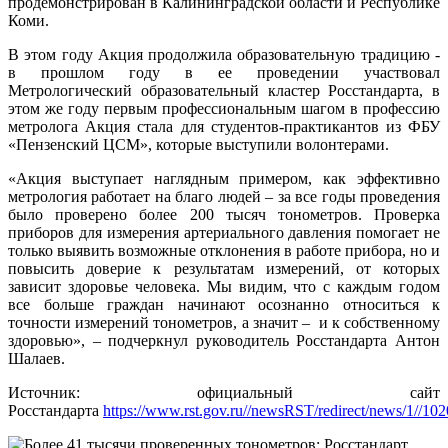
продемонстрирован в Калининградской области и Республике
Коми.
В этом году Акция продолжила образовательную традицию -
в прошлом году в ее проведении участвовал
Метрологический образовательный кластер Росстандарта, в
этом же году первым профессиональным шагом в профессию
метролога Акция стала для студентов-практикантов из ФБУ
«Пензенский ЦСМ», которые выступили волонтерами.
«Акция выступает наглядным примером, как эффективно
метрология работает на благо людей – за все годы проведения
было проверено более 200 тысяч тонометров. Проверка
приборов для измерения артериального давления помогает не
только выявить возможные отклонения в работе прибора, но и
повысить доверие к результатам измерений, от которых
зависит здоровье человека. Мы видим, что с каждым годом
все больше граждан начинают осознанно относиться к
точности измерений тонометров, а значит – и к собственному
здоровью», – подчеркнул руководитель Росстандарта Антон
Шалаев.
Источник: официальный сайт
Росстандарта
https://www.rst.gov.ru//newsRST/redirect/news/1//10