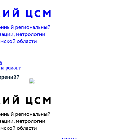
а
 на ремонт
ерений?