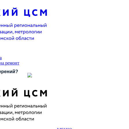
а
 на ремонт
ерений?