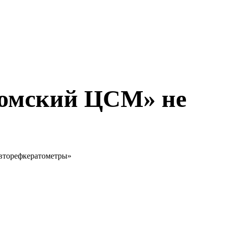
Томский ЦСМ» не
авторефкератометры»