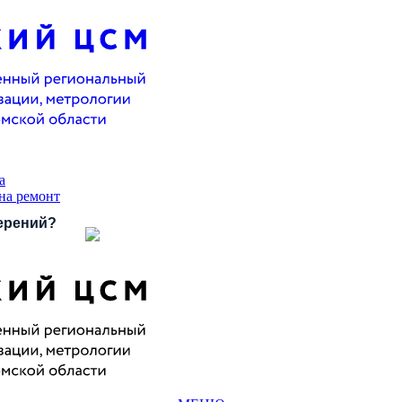
а
 на ремонт
ерений?