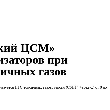
ский ЦСМ»
изаторов при
сичных газов
зуется ПГС токсичных газов: гексан (С6Н14 +воздух) от 0 до