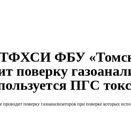
л ТТФХСИ ФБУ «Том
ит поверку газоанал
пользуется ПГС ток
роводит поверку газоанализаторов при поверке которых исполь