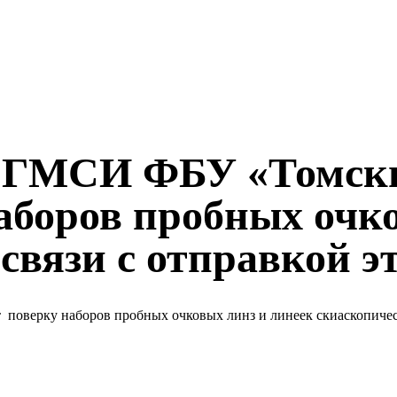
л ОГМСИ ФБУ «Томс
аборов пробных очк
связи с отправкой э
верку наборов пробных очковых линз и линеек скиаскопически