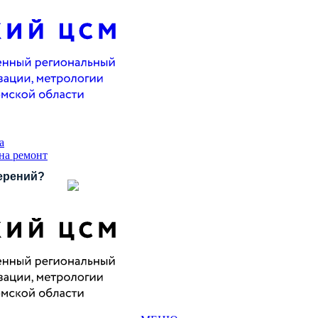
а
 на ремонт
ерений?