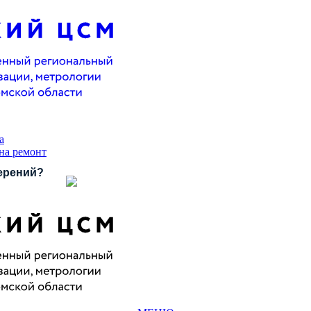
а
 на ремонт
ерений?