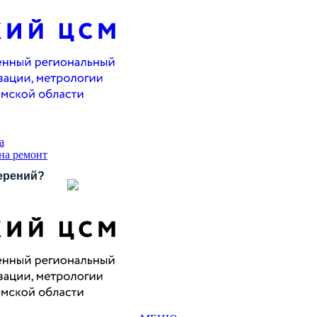
а
 на ремонт
ерений?