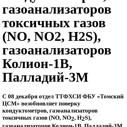
газоанализаторов
токсичных газов
(NO, NO2, H2S),
газоанализаторов
Колион-1В,
Палладий-3М
С 08 декабря отдел ТТФХСИ ФБУ «Томский
ЦСМ» возобновляет поверку
кондуктометров, газоанализаторов
токсичных газов (NO, NO
, H
S),
2
2
газоанализаторов Колион-1В, Палладий-3М.